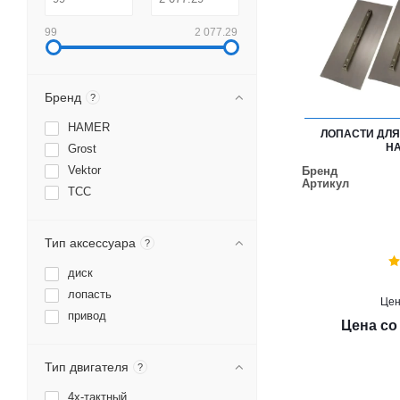
99
2 077.29
Бренд
?
HAMER
ЛОПАСТИ ДЛ
HA
Grost
Vektor
Бренд
Артикул
ТСС
Тип аксессуара
?
диск
лопасть
Це
привод
Цена со
Тип двигателя
?
4х-тактный