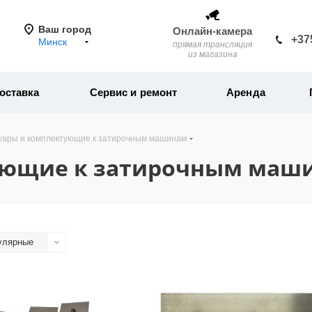
Ваш город
Онлайн-камера
+37
Минск
прямая трансляция
из магазина
оставка
Сервис и ремонт
Аренда
уары и комплектующие к затирочным машинам
ующие к затирочным маш
улярные