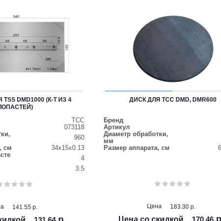
TSS DMD1000 (К-Т ИЗ 4
ДИСК ДЛЯ ТСС DMD, DMR600
ЛОПАСТЕЙ)
ТСС
Бренд
073118
Артикул
ки,
Диаметр обработки,
960
мм
, см
34x15x0.13
Размер аппарата, см
сте
4
3.5
Цена
на
183.30
р.
141.55
р.
р
р.
Цена со скидкой
170.46
кидкой
131.64