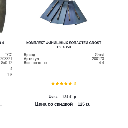
З 4
КОМПЛЕКТ ФИНИШНЫХ ЛОПАСТЕЙ GROST
150Х350
ТСС
Бренд
Grost
203321
Артикул
200173
.8х0.12
Вес нетто, кг
4.4
4
1.5
5
Цена
134.41
р.
р.
.
Цена со скидкой
125