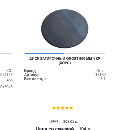
ДИСК ЗАТИРОЧНЫЙ GROST 600 ММ 4 КР
(ХОРС)
ТСС
Бренд
Grost
074123
Артикул
213160
Вес нетто, кг
5.1
600
60x60x5
5
Цена
208.61
р.
.
р.
Цена со скидкой
194