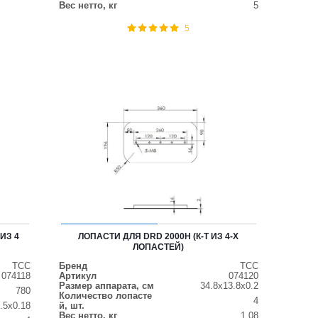
Вес нетто, кг
5
5
ИЗ 4
ЛОПАСТИ ДЛЯ DRD 2000H (К-Т ИЗ 4-Х
ЛОПАСТЕЙ)
ТСС
Бренд
ТСС
074118
Артикул
074120
Размер аппарата, см
34.8x13.8x0.2
780
Количество лопасте
4
.5х0.18
й, шт.
Вес нетто, кг
1.08