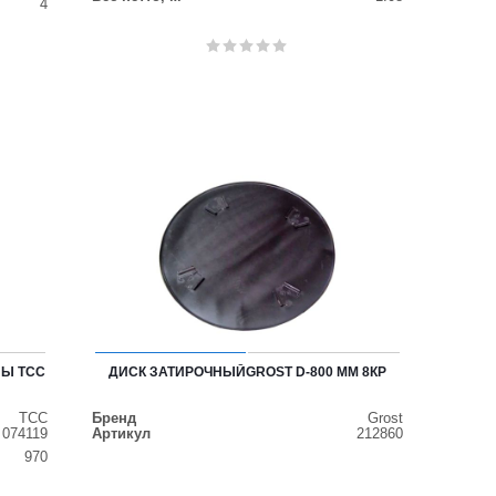
4
Ы ТСС
ДИСК ЗАТИРОЧНЫЙGROST D-800 ММ 8КР
ТСС
Бренд
Grost
074119
Артикул
212860
970