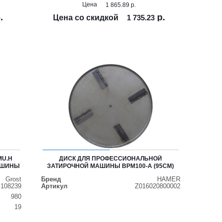
Цена
1 865.89
р.
.
р.
Цена со скидкой
1 735.23
MU.H
ДИСК ДЛЯ ПРОФЕССИОНАЛЬНОЙ
МАШИНЫ
ЗАТИРОЧНОЙ МАШИНЫ ВРM100-А (95СМ)
Grost
Бренд
HAMER
108239
Артикул
Z016020800002
980
19