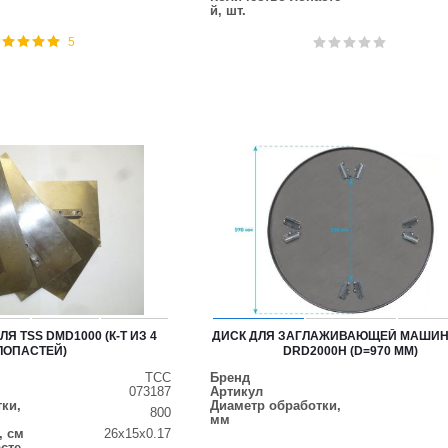
й, шт.
5
Я TSS DMD1000 (К-Т ИЗ 4
ДИСК ДЛЯ ЗАГЛАЖИВАЮЩЕЙ МАШИН
ЛОПАСТЕЙ)
DRD2000H (D=970 ММ)
ТСС
Бренд
073187
Артикул
ки,
Диаметр обработки,
800
мм
, см
26х15х0.17
сте