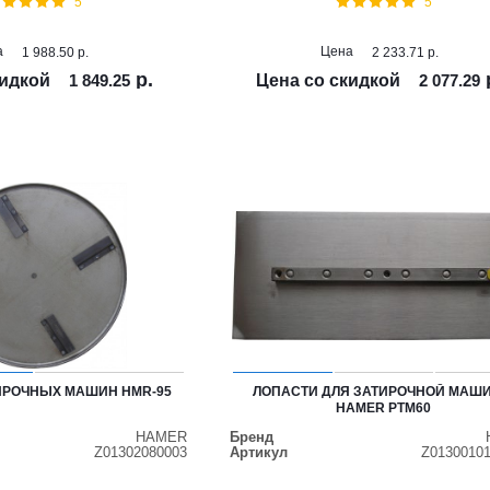
5
5
а
Цена
1 988.50
р.
2 233.71
р.
р.
кидкой
1 849.25
Цена со скидкой
2 077.29
ИРОЧНЫХ МАШИН HMR-95
ЛОПАСТИ ДЛЯ ЗАТИРОЧНОЙ МАШ
HAMER PTM60
HAMER
Бренд
Z01302080003
Артикул
Z0130010