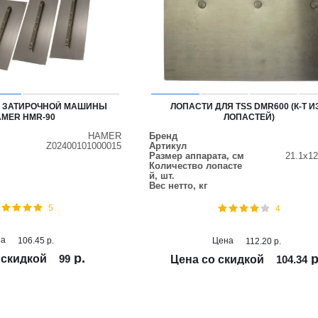
Я ЗАТИРОЧНОЙ МАШИНЫ
ЛОПАСТИ ДЛЯ TSS DMR600 (К-Т И
MER HMR-90
ЛОПАСТЕЙ)
HAMER
Бренд
Z02400101000015
Артикул
Размер аппарата, см
21.1х12
Количество лопасте
й, шт.
Вес нетто, кг
5
4
на
106.45
р.
Цена
112.20
р.
р.
р
 скидкой
99
Цена со скидкой
104.34