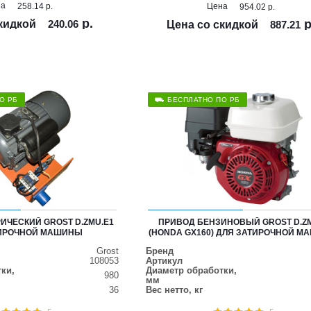
на
258.14
р.
Цена
954.02
р.
р.
р
кидкой
240.06
Цена со скидкой
887.21
О РБ
⛟ БЕСПЛАТНО ПО РБ
ИЧЕСКИЙ GROST D.ZMU.E1
ПРИВОД БЕНЗИНОВЫЙ GROST D.Z
ТИРОЧНОЙ МАШИНЫ
(HONDA GX160) ДЛЯ ЗАТИРОЧНОЙ 
Grost
Бренд
108053
Артикул
ки,
Диаметр обработки,
980
мм
36
Вес нетто, кг