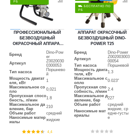
РБ
⛟ БЕСПЛАТНО ПО
РБ
ПРОФЕССИОНАЛЬНЫЙ
АППАРАТ ОКРАСОЧНЫЙ
БЕЗВОЗДУШНЫЙ
БЕЗВОЗДУШНЫЙ DINO-
ОКРАСОЧНЫЙ АППАРАТ
POWER T25
DINO-POWER SP-460
Dino-Pow
Бренд
Dino-Power
Бренд
er
Z002003003
Артикул
Z0020030
00054
Артикул
0300053
Тип насоса
Поршневой
Поршнево
Мощность двига
Тип насоса
1.3
й
теля, кВт
Мощность двигат
Максимальное с
1
0.023"
еля, кВт
опло
Максимальное со
Пропускная спо
0,021
2.4
пло
собность, л/мин
Пропускная спосо
Максимальное д
1.8
227
бность, л/мин
авление, бар
Максимальное да
Объем работ
средний
210
вление, бар
жидкие, ср
Наносимые мат
Объем работ
средний
едне-густы
ериалы
Наносимые матер
е
жидкие
иалы
4,4