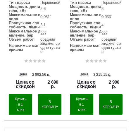
Тип насоса
Поршневой
Тип насоса
Поршневой
Мощность двига
Мощность двига
2.6
3
теля, кВт
теля, кВт
Максимальное с
Максимальное с
0.031"
0.033"
опло
опло
Пропускная спо
Пропускная спо
3.1
4
собность, л/мин
собность, л/мин
Максимальное д
Максимальное д
227
227
авление, бар
авление, бар
Объем работ
средний
Объем работ
средний
жидкие, ср
жидкие, ср
Наносимые мат
Наносимые мат
едне-густы
едне-густы
ериалы
ериалы
е
е
Цена
Цена
2 892.56
р.
3 215.15
р.
Цена со
2 690
Цена со
2 990
скидкой
р.
скидкой
р.
Купить
Купить
В
В
в 1
в 1
КОРЗИНУ
КОРЗИНУ
клик
клик