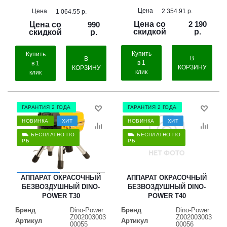
Цена
Цена
2 354.91
р.
1 064.55
р.
Цена со
2 190
Цена со
990
скидкой
р.
скидкой
р.
Купить
Купить
В
В
в 1
в 1
КОРЗИНУ
КОРЗИНУ
клик
клик
ГАРАНТИЯ 2 ГОДА
ГАРАНТИЯ 2 ГОДА
НОВИНКА
ХИТ
НОВИНКА
ХИТ
⛟ БЕСПЛАТНО ПО
⛟ БЕСПЛАТНО ПО
РБ
РБ
АППАРАТ ОКРАСОЧНЫЙ
АППАРАТ ОКРАСОЧНЫЙ
БЕЗВОЗДУШНЫЙ DINO-
БЕЗВОЗДУШНЫЙ DINO-
POWER T30
POWER T40
Бренд
Dino-Power
Бренд
Dino-Power
Z002003003
Z002003003
Артикул
Артикул
00055
00056