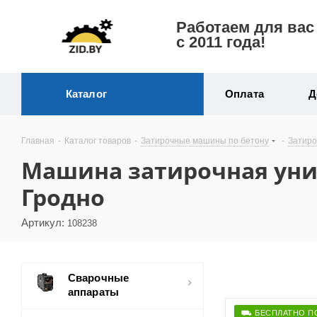
Работаем для вас
с 2011 года!
Каталог
Оплата
Д
Главная
-
Каталог товаров
-
Затирочные машины по бетону
-
Затир
Машина затирочная уни
Гродно
Артикул:
108238
Сварочные
аппараты
⛟ БЕСПЛАТНО П