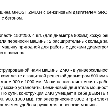
шина GROST ZMU.H с бензиновым двигателем GROST
 с бетоном.
пасти 150*250, 4 шт. (для диаметра 800мм),кожух р
 для переноски машины; 2 расширительных кольца з
 машину пригодной для работы с дисками диаметром
его размера.
струированной нами машины ZMU - в универсальност
в комплекте с защитной решеткой диаметром 800 мм
тром 900 и 1000 мм. Машина позволяет менять рабо
 можно установить: бензиновый двигатель мощностью
. По сути, конструкция ZMU умещает в себе ДЕВЯТЬ
0, 900, 1000 мм), три электрические 380В и три элек
тавляется удобная ручка для переноски машины.