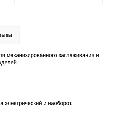
зывы
я механизированного заглаживания и
оделей.
 электрический и наоборот.