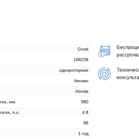
Беспроце
Grost
рассрочк
108238
Техничес
однороторная
консульт
бензин
я
Honda
тки, мм
980
еля, л.с.
4.8
88
1 год