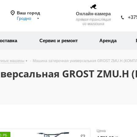
Ваш город
Онлайн-камера
+37
Гродно
прямая трансляция
из магазина
оставка
Сервис и ремонт
Аренда
очные машины
-
Машина затирочная универсальная GROST ZMU.H (КОМ
версальная GROST ZMU.H 
Цена
О РБ