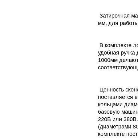
Затирочная ма
мм, для работы
В комплекте ло
удобная ручка
1000мм делают
соответствующ
Ценность скон
поставляется 
кольцами диаме
базовую машину
220В или 380В
(диаметрами 80
комплекте пос